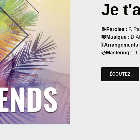
Je t'
📝Paroles :
F. Pa
🎼Musique :
D.At
🎚
Arrangements &
💿
Mastering :
D. 
ÉCOUTEZ