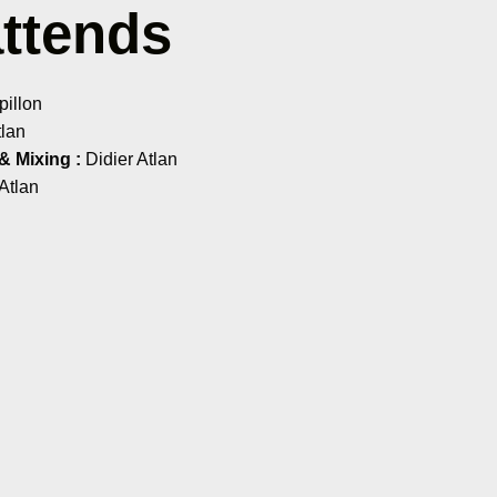
attends
pillon
lan
 Mixing :
Didier Atlan
Atlan