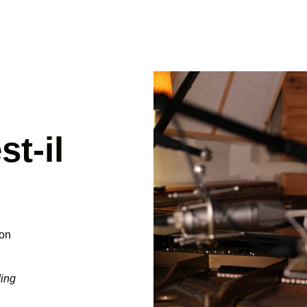
st-il
bon
ding